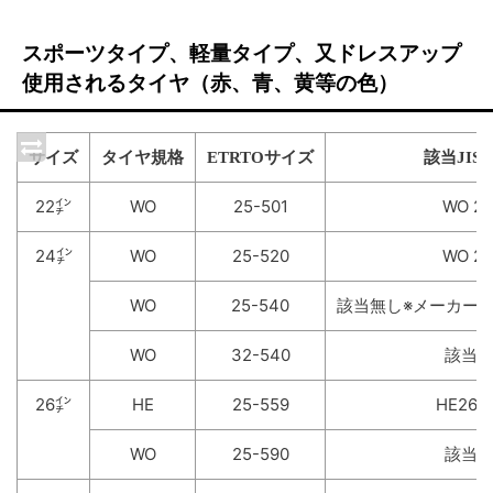
スポーツタイプ、軽量タイプ、又ドレスアップ
使用されるタイヤ（赤、青、黄等の色）
サイズ
タイヤ規格
ETRTOサイズ
該当JIS
22㌅
WO
25-501
WO 22
24㌅
WO
25-520
WO 24
WO
25-540
該当無し※メーカーに
WO
32-540
該当
26㌅
HE
25-559
HE26×1
WO
25-590
該当