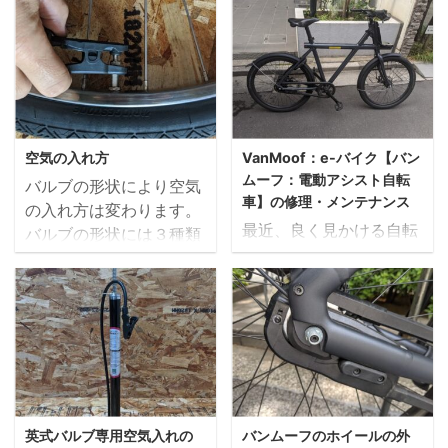
空気の入れ方
VanMoof：e-バイク【バン
ムーフ：電動アシスト自転
バルブの形状により空気
車】の修理・メンテナンス
の入れ方は変わります。
最近、良く見かける自転
バルブの形状には３種類
車、オランダ製の電動ア
あり、英式バルブ、仏式
シスト自転車 VanMoof
バルブ、米式バルブによ
！ スタイリッシュなスマ
りそれぞれ違います。 英
ートバイクに見えます
式バルブの空気の入れ方
が、電動アシスト自転車
英式バルブの空気の入れ
です。 見た目は、次の様
方は、英式バルブ用の空
な自転車です。 2021年
気入れを使います。空気
5月時点で、３世代目の
入れの先に英式バルブ用
英式バルブ専用空気入れの
バンムーフのホイールの外
e-バイクがリリースされ