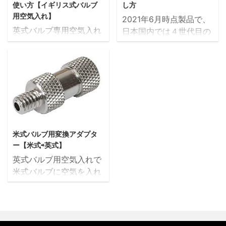
のクリップが付いている
使い方【イギリス式バルブ
し方
ています。 身長に合わせ
もので入れられます。 手
用空気入れ】
2021年6月時点製品で、
２タイプあり、色は、
順は、 １、バルブキャッ
英式バルブ専用空気入れ
日本国内では４世代目の
Dark と Light を選べま
プを外します。 ２、ク
まず、英式バルブは次の
ヴァンムーフがリリース
す。 VanMoof S3 身
リップ部分を袋ナットを
形状のバルブです。 日本
されています。 電動ア
長170㎝～200㎝向け
挟んで固定し空気入れを
国内で、販売されている
シスト非装備 初代：
28㌅タイヤ モデル：
いれます。 英式バルブ
自転車に一番多く使われ
VanMoof STANDARD
VanMoof S3｜カラー：
用の空気入れが無い場
ているバルブで、電動ア
【26㌅】 電動アシスト
Light VanMoof X3 身
合、米式バルブ用空気れ
シスト自転車、シティサ
自転車 2世代目：
長155㎝～200㎝ ...
があれば英式を米式に反
イクル等に使用されてい
VanMoof Electrified
感するアダプ ...
ます。 英式バルブ【イギ
X【24㌅】 3世代目：
米式バルブ用変換アダプタ
リス式バルブ】 英式
VanMoof Electrified
ー【米式⇨英式】
バルブ用空気入れは、次
S2【28㌅】、X2【24
英式バルブ用空気入れで
のものになります。 米式
㌅】 4世代目：VanMoof
米式バルブに空気を入れ
バルブ用空気入れ【フロ
S3【28㌅】、X3【24
るには、米式から英式に
アポンプ】 英式バル
㌅】 この電動アシスト
変換するアダプターを使
ブ専用の空気入れにな
自転車のホイールの外す
います。 米式から英式に
り、空気れの先端は、英
には、六角レンチ以外に
変換するアダプターは次
式バルブクリップになり
盗難防止用ナットツール